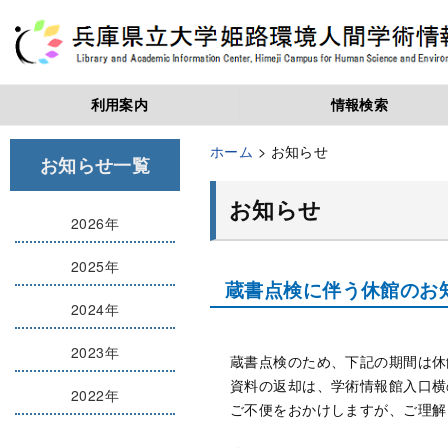
利用案内
情報検索
お問い合わせ・アクセス
開館時間・休館日
学生・教職員の方
学外の方
蔵書検索(OPAC)
電子ジャーナル
データベース
電子書籍
リンク集
ホーム
> お知らせ
お知らせ一覧
お知らせ
2026年
2025年
蔵書点検に伴う休館のお知らせ
2024年
2023年
蔵書点検のため、下記の期間は休
資料の返却は、学術情報館入口横
2022年
ご不便をおかけしますが、ご理解