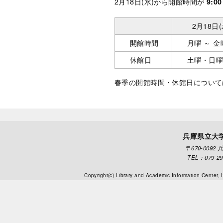
2月18日(水)から開館時間が
9:0
2月18日(
開館時間
月曜 ～ 金曜
休館日
土曜・日
春季の開館時間・休館日について
兵庫県立大
〒670-009
TEL：079-292
Copyright(c) Library and Academic Information Center,