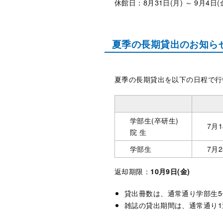
休館日：8月31日(月) ～ 9月4日(
夏季の長期貸出のお知らせ
夏季の長期貸出を以下の日程で行
学部生(卒研生)
7月1
院 生
学部生
7月2
返却期限：
10月9日(金)
貸出冊数は、通常通り学部生5
雑誌の貸出期間は、通常通り1